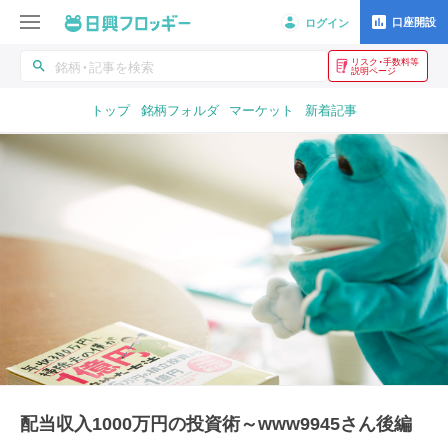
口座開設
ログイン
リスク・手数料等
search
説明ページ
トップ
銘柄フォルダ
マーケット
新着記事
配当収入1000万円の投資術～www9945さん後編