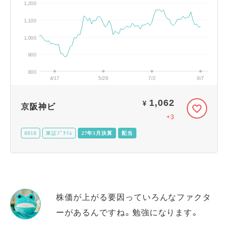
1,200
1,100
1,000
900
800
4/17
5/28
7/2
8/7
1,062
¥
京阪神ビ
+3
8818
東証ﾌﾟﾗｲﾑ
27年3月決算
配当
株価が上がる要因っていろんなファクタ
ーがあるんですね。勉強になります。