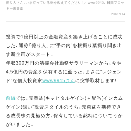
億り人さん、いま持っている株を教えてください!
／
www9945
、
日興フロッ
ギー編集部
2018.9.14
投資で1億円以上の金融資産を築き上げることに成功
した、通称「億り人」に“手の内”を根掘り葉掘り聞き出
す新企画がスタート。
年収300万円の清掃会社勤務サラリーマンから、今や
4.5億円の資産を保有するに至った、まさに“レジェン
ド”な個人投資家
www9945さん
に突撃取材します!
前編
では、売買益(キャピタルゲイン)＋配当(インカム
ゲイン)狙い”投資スタイルのうち、売買益を期待でき
る成長株の見極め方、保有している銘柄についてうか
がいました。