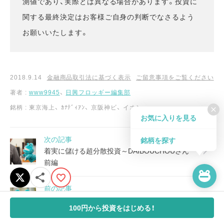
測値であり、実際とは異なる場合があります。投資に
関する最終決定はお客様ご自身の判断でなさるよう
お願いいたします。
2018.9.14
金融商品取引法に基づく表示
ご留意事項をご覧ください
著者 :
www9945
、
日興フロッギー編集部
銘柄 :
東京海上
、
ｶﾅﾃﾞｨｱﾝ
、
京阪神ビ
、
イオン
close
お気に入りを見る
次の記事
銘柄を探す
着実に儲ける超分散投資～DAIBOUCHOUさん
前編
前の記事
成長株×配当株で資産4億円超～www9945さん
100円から投資をはじめる！
前編