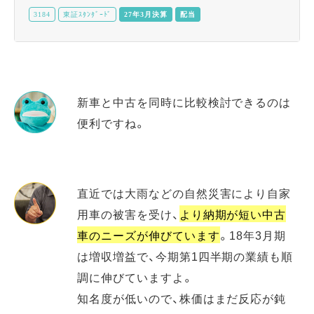
3184
東証ｽﾀﾝﾀﾞｰﾄﾞ
27年3月決算
配当
新車と中古を同時に比較検討できるのは
便利ですね。
直近では大雨などの自然災害により自家
用車の被害を受け、
より納期が短い中古
車のニーズが伸びています
。18年3月期
は増収増益で、今期第1四半期の業績も順
調に伸びていますよ。
知名度が低いので、株価はまだ反応が鈍