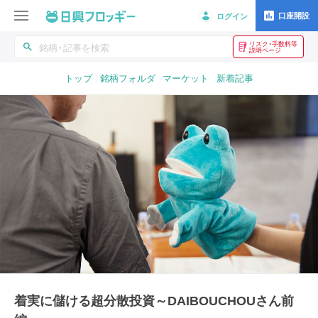
口座開設
ログイン
リスク・手数料等
search
説明ページ
トップ
銘柄フォルダ
マーケット
新着記事
着実に儲ける超分散投資～DAIBOUCHOUさん前