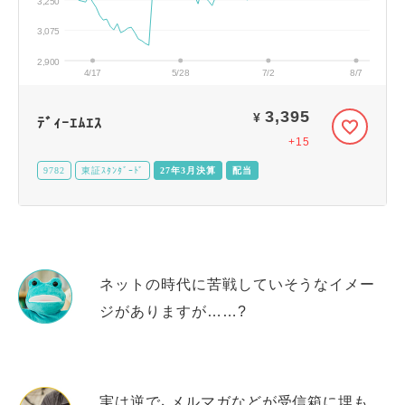
3,075
2,900
4/17
5/28
7/2
8/7
3,395
¥
ﾃﾞｨｰｴﾑｴｽ
+15
9782
東証ｽﾀﾝﾀﾞｰﾄﾞ
27年3月決算
配当
ネットの時代に苦戦していそうなイメー
ジがありますが……?
実は逆で、メルマガなどが受信箱に埋も