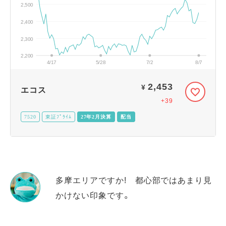
2,500
2,400
2,300
2,200
4/17
5/28
7/2
8/7
2,453
¥
エコス
+39
7520
東証ﾌﾟﾗｲﾑ
27年2月決算
配当
多摩エリアですか! 都心部ではあまり見
かけない印象です。