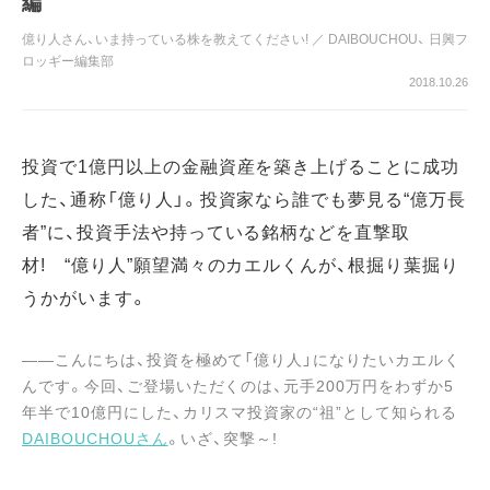
編
億り人さん、いま持っている株を教えてください!
／
DAIBOUCHOU
、
日興フ
ロッギー編集部
2018.10.26
投資で1億円以上の金融資産を築き上げることに成功
した、通称「億り人」。投資家なら誰でも夢見る“億万長
者”に、投資手法や持っている銘柄などを直撃取
材! “億り人”願望満々のカエルくんが、根掘り葉掘り
うかがいます。
――こんにちは、投資を極めて「億り人」になりたいカエルく
んです。今回、ご登場いただくのは、元手200万円をわずか5
年半で10億円にした、カリスマ投資家の“祖”として知られる
DAIBOUCHOUさん
。いざ、突撃～!