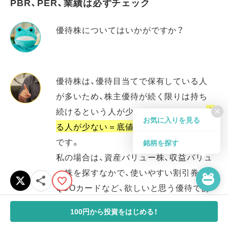
PBR、PER、業績は必ずチェック
優待株についてはいかがですか？
優待株は、優待目当てで保有している人
が多いため、株主優待が続く限りは持ち
続けるという人が少なくない。つまり、
売
close
お気に入りを見る
る人が少ない＝底値が固いのがメリット
です。
銘柄を探す
私の場合は、資産バリュー株、収益バリュ
ー株を探すなかで、使いやすい割引券や
QUOカードなど、欲しいと思う優待であ
れば買う、というスタンスです。
100円から投資をはじめる！