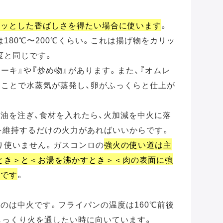
リッとした香ばしさを得たい場合に使います
。
180℃〜200℃くらい。これは揚げ物をカリッ
度と同じです。
ーキ』や『炒め物』があります。また、『オムレ
ることで水蒸気が蒸発し、卵がふっくらと仕上が
油を注ぎ、食材を入れたら、火加減を中火に落
を維持するだけの火力があればいいからです。
り使いません。ガスコンロの
強火の使い道は主
とき＞と＜お湯を沸かすとき＞＜肉の表面に強
つです
。
のは中火です。フライパンの温度は160℃前後
じっくり火を通したい時に向いています。