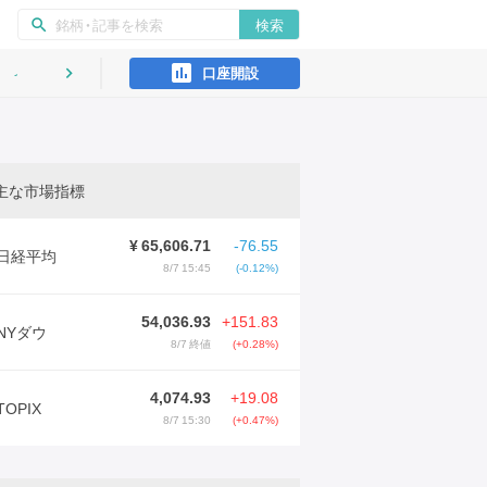
ン
検索
search
口座開設
インタビュー
keyboard_arrow_right
主な市場指標
¥
65,606.71
-76.55
日経平均
8/7 15:45
(-0.12%)
54,036.93
+151.83
NYダウ
8/7 終値
(+0.28%)
4,074.93
+19.08
TOPIX
8/7 15:30
(+0.47%)