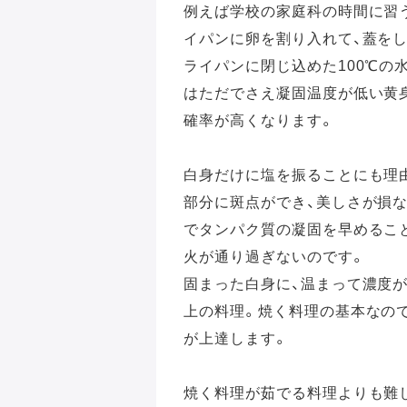
例えば学校の家庭科の時間に習
イパンに卵を割り入れて、蓋を
ライパンに閉じ込めた100℃の
はただでさえ凝固温度が低い黄
確率が高くなります。
白身だけに塩を振ることにも理
部分に斑点ができ、美しさが損
でタンパク質の凝固を早めるこ
火が通り過ぎないのです。
固まった白身に、温まって濃度
上の料理。焼く料理の基本なの
が上達します。
焼く料理が茹でる料理よりも難