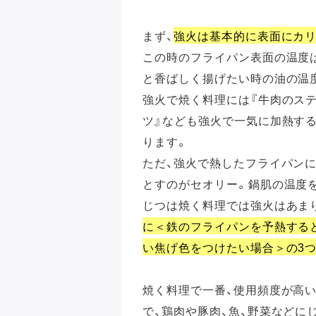
まず、
強火は基本的に表面にカ
この時のフライパン表面の温度は
と香ばしく揚げたい時の油の温
強火で焼く料理には『牛肉のステ
ツ』なども強火で一気に加熱す
ります。
ただ、強火で熱したフライパンに
とすのがセオリー。鍋肌の温度
じつは焼く料理では強火はあま
に＜鉄のフライパンを予熱する
い焦げ色をつけたい場合＞の3
焼く料理で一番、使用頻度が高い
で、鶏肉や豚肉、魚、野菜などに