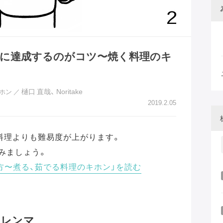
時に達成するのがコツ〜焼く料理のキ
樋口 直哉
、
Noritake
キホン
／
2019.2.05
料理よりも難易度が上がります。
みましょう。
方〜煮る、茹でる料理のキホン」を読む
ジレンマ