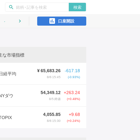
ン
検索
search
口座開設
インタビュー
keyboard_arrow_right
主な市場指標
¥
65,683.26
-617.18
日経平均
8/6 15:45
(-0.93%)
54,349.12
+263.24
NYダウ
8/5 終値
(+0.48%)
4,055.85
+9.68
TOPIX
8/6 15:30
(+0.24%)