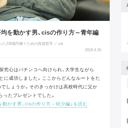
均を動かす男、cisの作り方～青年編
cis
語った230億円稼ぐための投資哲学
／
2019.4.26
の探究心はパチンコへ向けられ、大学生ながら
ことに成功しました。ここからどんなルートをた
のでしょうか。そのきっかけは高校時代に父か
らったプレゼントでした。
動かす男、cisの作り方～幼少編」を読む