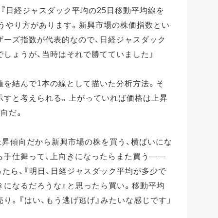
『日経ジャスダック平均の25日移動平均線を
いうやり方があります。新興市場の株価指数とい
ザーズ指数が代表的なので、日経ジャスダック
でしょうが、当時はそれで勝てていました」
値を結んで1本の線として描いた分析方法。そ
示すと考えられる。上がっていれば価格は上昇
傾向だ。
上昇傾向だから新興市場の株を買う、横ばいにな
ら手仕舞って、上向きになったらまた買う――
たら、『明日、日経ジャスダック平均が多少で
きになるだろうな』と思ったら買い。移動平均
り。『はい、もう逃げ逃げ』みたいな感じです」