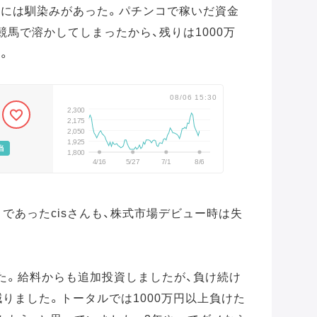
場には馴染みがあった。パチンコで稼いだ資金
競馬で溶かしてしまったから、残りは1000万
。
08/06 15:30
2,300
2,175
2,050
1,925
当
1,800
4/16
5/27
7/1
8/6
」であったcisさんも、株式市場デビュー時は失
た。給料からも追加投資しましたが、負け続け
減りました。トータルでは1000万円以上負けた