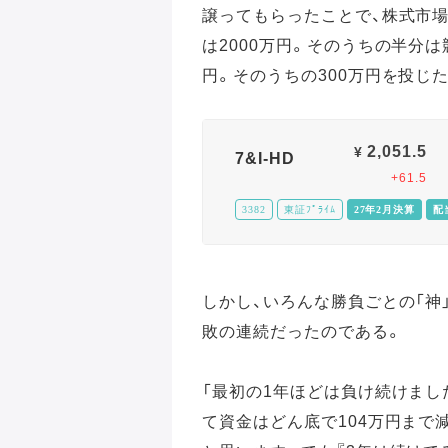
譲ってもらったことで、株式市
は2000万円。そのうちの半分は
円。そのうちの300万円を投じた
2,051.5
¥
7&I-HD
+61.5
3382
東証ﾌﾟﾗｲﾑ
27年2月決算
配
しかし、いろんな勝負ごとの「神
敗の連続だったのである。
「最初の1年ほどは負け続けまし
て資金はどん底で104万円まで