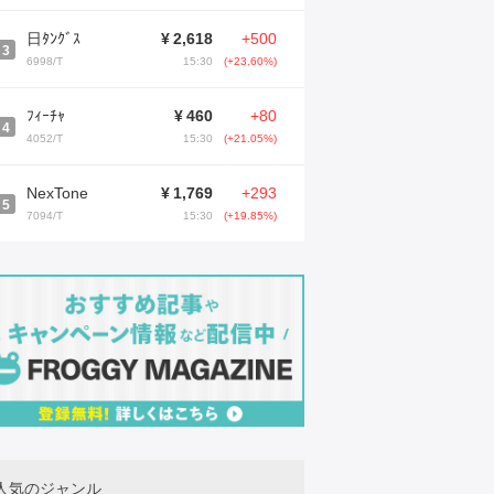
日ﾀﾝｸﾞｽ
¥
2,618
+500
3
6998/T
15:30
(+23.60%)
ﾌｨｰﾁｬ
¥
460
+80
4
4052/T
15:30
(+21.05%)
NexTone
¥
1,769
+293
5
7094/T
15:30
(+19.85%)
人気のジャンル