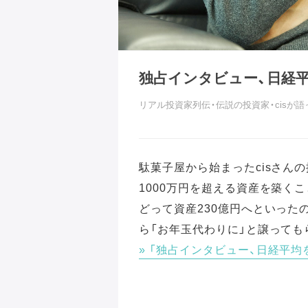
独占インタビュー、日経平
リアル投資家列伝・伝説の投資家・cisが
駄菓子屋から始まったcisさん
1000万円を超える資産を築く
どって資産230億円へといった
ら「お年玉代わりに」と譲っても
「独占インタビュー、日経平均を