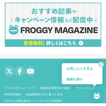
close
お気に入りを見る
銘柄を探す
メールマガジンについて
利益相反管理方針（概要）
サイトポリシー
SNS利用規約
金融商品取引法に基づく表示
ＳＭＢＣ日興証券dポイントサービス利用規約