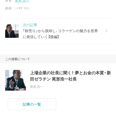
著者 :
尾形 浩一
銘柄 :
ﾆｯﾀｾﾞﾗﾁﾝ
次の記事
「粉売り」から脱却し、コラーゲンの魅力を世界
に発信していく【後編】
この連載について
上場企業の社長に聞く！ 夢とお金の本質・新
田ゼラチン 尾形浩一社長
尾形 浩一
記事の一覧