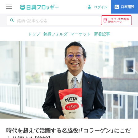
口座開設
ログイン
リスク・手数料等
search
説明ページ
トップ
銘柄フォルダ
マーケット
新着記事
時代を超えて活躍する名脇役!「コラーゲン」にこだ