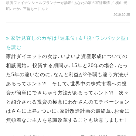
敏腕ファイナンシャルプランナーが診断! あなたの家の家計事情
／
横山 光
昭
、
わか
、
三輪もーにんぐ
2019.10.25
家計見直しのカギは「週単位」＆「脱・ワンパック型」
を読む
家計ダイエットの次は、いよいよ資産形成についての
相談開始。 投資する期間が、15年と20年の場合、たっ
た5年の違いなのに、なんと利益が2倍弱も違う方法が
あるってホント?! そして、世界中の株式市場への投
資が簡単にできちゃう方法があるってホント?! 次々
と紹介される投資の極意にわかさんのモチベーション
はさらに上昇。ついに、家計改造計画の最終章、お金に
無頓着なご主人を意識改革することも決意しました!