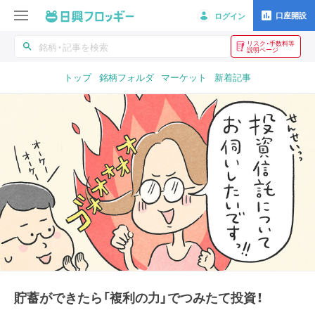
口座開設
ログイン
リスク・手数料等
search
説明ページ
トップ
銘柄フォルダ
マーケット
新着記事
貯蓄ができたら「複利の力」でつみたて投資！