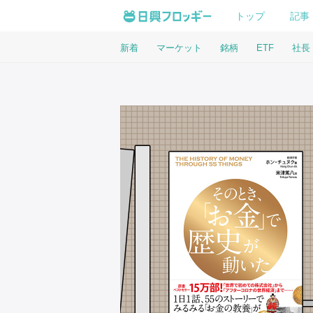
トップ
記事
新着
マーケット
銘柄
ETF
社長