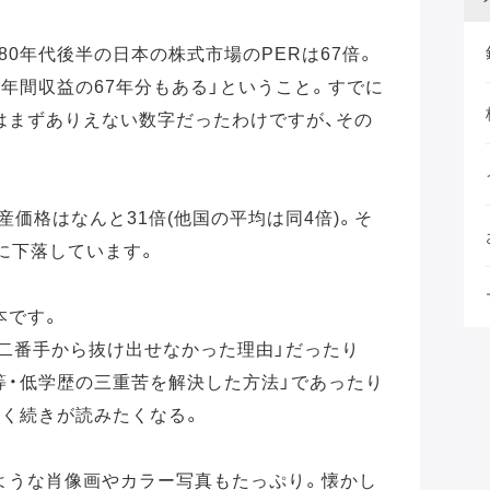
80年代後半の日本の株式市場のPERは67倍。
年間収益の67年分もある」ということ。すでに
はまずありえない数字だったわけですが、その
。
産価格はなんと31倍(他国の平均は同4倍)。そ
に下落しています。
本です。
の二番手から抜け出せなかった理由」だったり
平等・低学歴の三重苦を解決した方法」であったり
とく続きが読みたくなる。
ような肖像画やカラー写真もたっぷり。懐かし