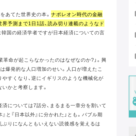
スをあてた世界史の本。
ナポレオン時代の金融
界予測まで1日1話、読み切り連載のようなド
は韓国の経済学者ですが日本経済についての言
業革命が起こらなかったのはなぜなのか?」。興
ては爆発的な人口増加のせい。人口が増えたこ
りやすくなり、逆にイギリスのような機械化が
ないかと考察します。
経済については7話分、まるまる一章分を割いて
本』と『日本以外』に分かれた」とも。バブル期
乱ぶりになんともいえない読後感を覚えるは