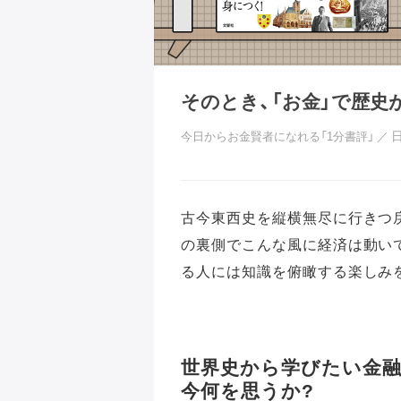
そのとき、「お金」で歴史
今日からお金賢者になれる「1分書評」
／
古今東西史を縦横無尽に行きつ
の裏側でこんな風に経済は動いて
る人には知識を俯瞰する楽しみ
世界史から学びたい金融
今何を思うか?