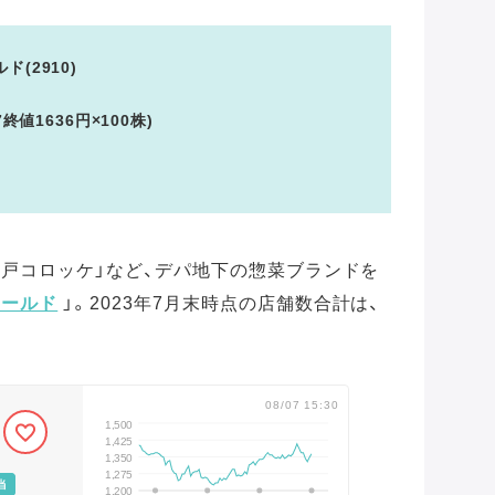
ド(2910)
7終値1636円×100株)
「神戸コロッケ」など、デパ地下の惣菜ブランドを
ィールド
」。2023年7月末時点の店舗数合計は、
08/07 15:30
1,500
1,425
1,350
1,275
当
1,200