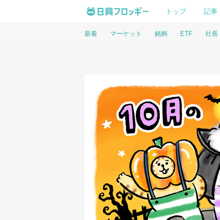
トップ
記事
新着
マーケット
銘柄
ETF
社長