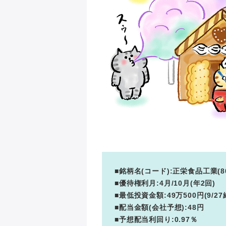
■銘柄名(コード):正栄食品工業(80
■優待権利月:4月/10月(年2回)
■最低投資金額:49万500円(9/27
■配当金額(会社予想):48円
■予想配当利回り:0.97％