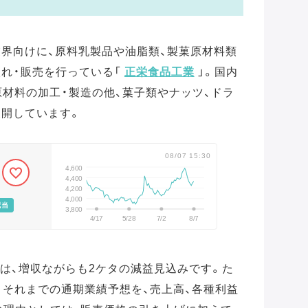
業界向けに、原料乳製品や油脂類、製菓原材料類
入れ・販売を行っている「
正栄食品工業
」。国内
原材料の加工・製造の他、菓子類やナッツ、ドラ
展開しています。
08/07 15:30
4,600
4,400
4,200
4,000
配当
3,800
4/17
5/28
7/2
8/7
予想は、増収ながらも2ケタの減益見込みです。た
、それまでの通期業績予想を、売上高、各種利益