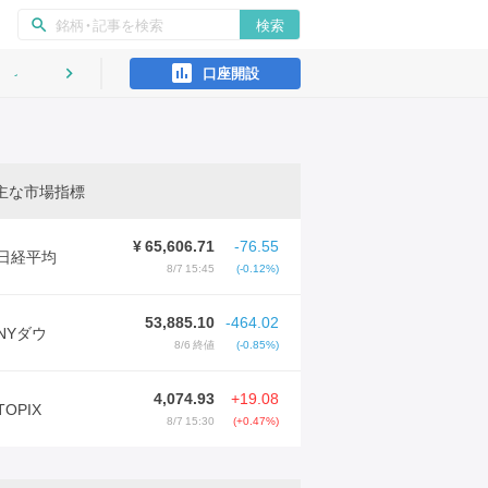
ン
検索
search
口座開設
インタビュー
keyboard_arrow_right
主な市場指標
¥
65,606.71
-76.55
日経平均
8/7 15:45
(-0.12%)
53,885.10
-464.02
NYダウ
8/6 終値
(-0.85%)
4,074.93
+19.08
TOPIX
8/7 15:30
(+0.47%)