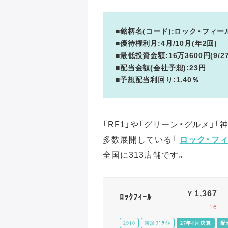
■銘柄名(コード):ロック・フィール
■優待権利月:4月/10月(年2回)
■最低投資金額:16万3600円(9/2
■配当金額(会社予想):23円
■予想配当利回り:1.40％
「RF1」や「グリーン・グルメ」
多数展開している「
ロック・フ
全国に313店舗です。
1,367
¥
ﾛｯｸﾌｨｰﾙ
+16
2910
東証ﾌﾟﾗｲﾑ
27年4月決算
配