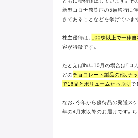
ともに増額修正しています。そ
新型コロナ感染症の5類移行に
きであることなどを挙げていま
株主優待は、
100株以上で一律
容が特徴です。
たとえば昨年10月の場合は「ロ
どの
チョコレート製品の他、ナ
で16品とボリュームたっぷり
で
なお、今年から優待品の発送スケ
年の4月末以降のお届けです。ち