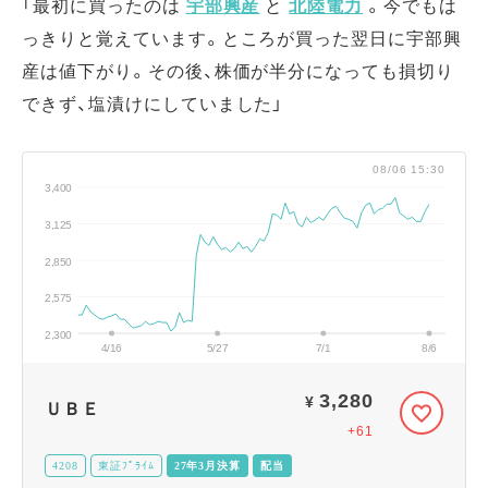
「最初に買ったのは
宇部興産
と
北陸電力
。今でもは
っきりと覚えています。ところが買った翌日に宇部興
産は値下がり。その後、株価が半分になっても損切り
できず、塩漬けにしていました」
08/06 15:30
3,400
3,125
2,850
2,575
2,300
4/16
5/27
7/1
8/6
3,280
¥
ＵＢＥ
+61
4208
東証ﾌﾟﾗｲﾑ
27年3月決算
配当