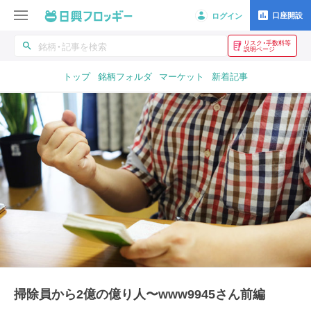
口座開設
ログイン
リスク・手数料等
search
説明ページ
トップ
銘柄フォルダ
マーケット
新着記事
掃除員から2億の億り人〜www9945さん前編