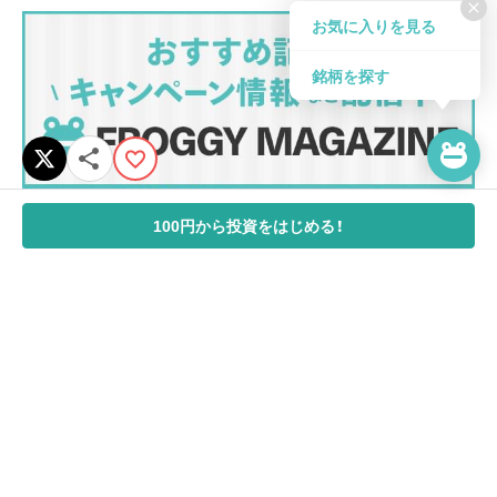
close
お気に入りを見る
銘柄を探す
100円から投資をはじめる！
メールマガジンについて
利益相反管理方針（概要）
サイトポリシー
SNS利用規約
金融商品取引法に基づく表示
ＳＭＢＣ日興証券dポイントサービス利用規約