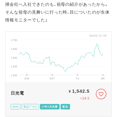
掃会社へ入社できたのも、祖母の紹介があったから。
そんな祖母の見舞いに行った時、目についたのが生体
情報モニターでした」
08/06 15:30
1,700
1,600
1,500
1,400
1,300
4/16
5/27
7/1
8/6
1,542.5
¥
日光電
+19.5
6849
東証ﾌﾟﾗｲﾑ
27年3月決算
配当