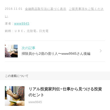
2016.11.01
金融商品取引法に基づく表示
ご留意事項をご覧くださ
い
著者 :
www9945
銘柄 :
ＵＢＥ
、
北陸電
、
日光電
次の記事
掃除員から2億の億り人〜www9945さん後編
この連載について
リアル投資家列伝・仕事から見つける投資
のヒント
www9945