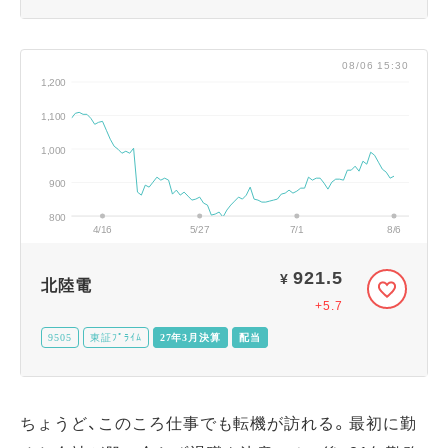
08/06 15:30
1,200
1,100
1,000
900
800
4/16
5/27
7/1
8/6
921.5
¥
北陸電
+5.7
9505
東証ﾌﾟﾗｲﾑ
27年3月決算
配当
ちょうど、このころ仕事でも転機が訪れる。最初に勤