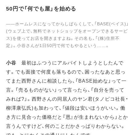
50円で「何でも屋」を始める
――ホームレスになってからしばらくして、「BASE(ベイス)」
(ウェブ上で、無料でネットショップをオープンできるサービ
ス)を使ってお店を開きますよね。その名も、「(株)住所不
定」。小谷さんが1日50円で何でもやるという……。
小谷
最初はふつうにアルバイトしようとしたんで
す。でも面接で何度も落ちるので、困ったなあと思っ
てまた西野さんに相談したら、「BASE始めな」って一
言。「売るものがない」って言ったら、「自分を売って
みれば?」。西野さんの同居人のヤン君(タノピコ社長・
柳澤康弘氏)も加わって、「値段は安いほうがいい。働
き方に見合った価格だと『恩』が生まれないから」とか
言うんですけど、何のことだかさっぱりわからない。
でも、とにかくその通りにしたんです。