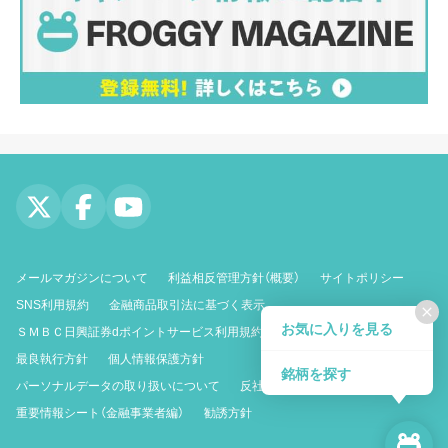
メールマガジンについて
利益相反管理方針（概要）
サイトポリシー
SNS利用規約
金融商品取引法に基づく表示
close
お気に入りを見る
ＳＭＢＣ日興証券dポイントサービス利用規約
最良執行方針
個人情報保護方針
銘柄を探す
パーソナルデータの取り扱いについて
反社会的勢力に対する基本方針
重要情報シート（金融事業者編）
勧誘方針