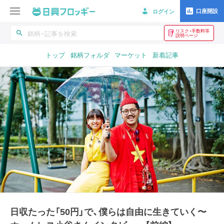
口座開設
ログイン
リスク・手数料等
search
説明ページ
トップ
銘柄フォルダ
マーケット
新着記事
日収たった「50円」で、僕らは自由に生きていく〜