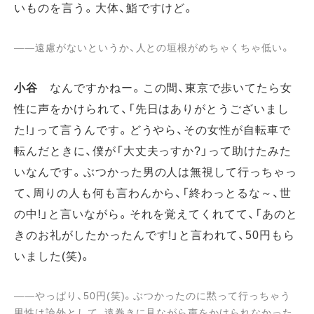
いものを言う。大体、鮨ですけど。
――遠慮がないというか、人との垣根がめちゃくちゃ低い。
小谷
なんですかねー。この間、東京で歩いてたら女
性に声をかけられて、「先日はありがとうございまし
た!」って言うんです。どうやら、その女性が自転車で
転んだときに、僕が「大丈夫っすか?」って助けたみた
いなんです。ぶつかった男の人は無視して行っちゃっ
て、周りの人も何も言わんから、「終わっとるな～、世
の中!」と言いながら。それを覚えてくれてて、「あのと
きのお礼がしたかったんです!」と言われて、50円もら
いました(笑)。
――やっぱり、50円(笑)。ぶつかったのに黙って行っちゃう
男性は論外として、遠巻きに見ながら声をかけられなかった