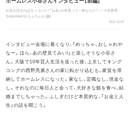
ホームレス小谷さんインタビュー【前編】
お金を語るのはカッコいい・「お金」の本質って一体なんだ？
／
小谷真理
Supported by もんちゃん(嫁)
2017.11.07
インタビュー会場に着くなり、「めっちゃ、おしゃれや
なー。ほら、あの壁見てみい!」と楽しそうな小谷さ
ん。大阪で10年芸人生活を送った後、上京してキング
コングの西野亮廣さんの家に転がり込むも、家賃を滞
納してホームレスになった。家なし、定職なし、現金な
し。それなのに毎日人と会って、大好きな鮨を食べ、結
婚までしちゃった。ふしぎだけど本質的な、「お金と人
生」の話を聞こう。