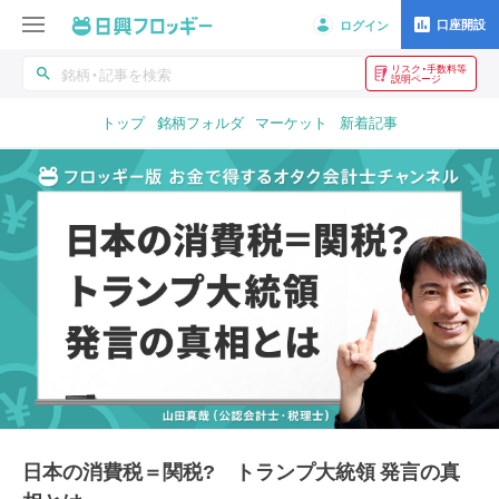
口座開設
ログイン
リスク・手数料等
search
説明ページ
トップ
銘柄フォルダ
マーケット
新着記事
日本の消費税＝関税? トランプ大統領 発言の真