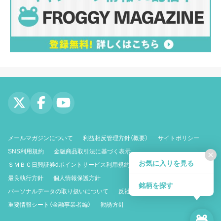
メールマガジンについて
利益相反管理方針（概要）
サイトポリシー
SNS利用規約
金融商品取引法に基づく表示
close
お気に入りを見る
ＳＭＢＣ日興証券dポイントサービス利用規約
最良執行方針
個人情報保護方針
銘柄を探す
パーソナルデータの取り扱いについて
反社会的勢力に対する基本方針
重要情報シート（金融事業者編）
勧誘方針