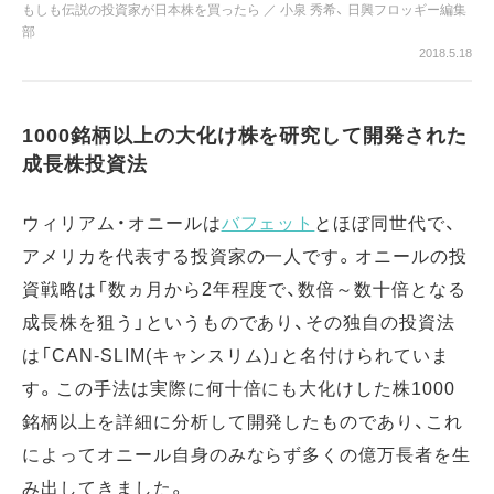
もしも伝説の投資家が日本株を買ったら
／
小泉 秀希
、
日興フロッギー編集
部
2018.5.18
1000銘柄以上の大化け株を研究して開発された
成長株投資法
ウィリアム・オニールは
バフェット
とほぼ同世代で、
アメリカを代表する投資家の一人です。オニールの投
資戦略は「数ヵ月から2年程度で、数倍～数十倍となる
成長株を狙う」というものであり、その独自の投資法
は「CAN-SLIM(キャンスリム)」と名付けられていま
す。この手法は実際に何十倍にも大化けした株1000
銘柄以上を詳細に分析して開発したものであり、これ
によってオニール自身のみならず多くの億万長者を生
み出してきました。