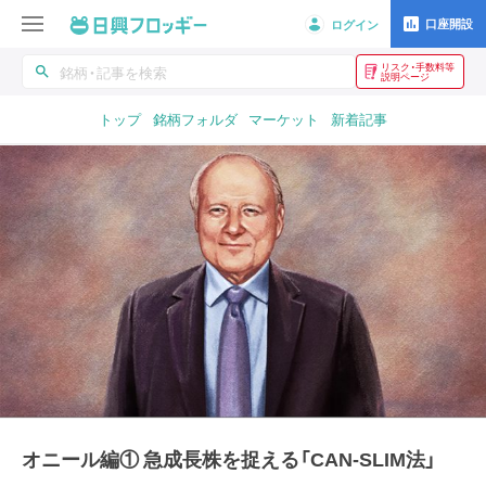
口座開設
ログイン
リスク・手数料等
search
説明ページ
トップ
銘柄フォルダ
マーケット
新着記事
オニール編① 急成長株を捉える「CAN-SLIM法」